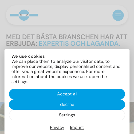
MED DET BÄSTA BRANSCHEN HAR ATT
ERBJUDA:
EXPERTIS OCH LAGANDA.
Unika resultat kräver en bra början. Hos S+P var det
We use cookies
We can place them to analyze our visitor data, to
ögonblicket, då Gerhard Schäfer och Helmut Peters
improve our website, display personalized content and
lärde känna varandra. De båda affärsmännen kom
offer you a great website experience. For more
snabbt fram till att de med sina gemensamma
information about the cookies we use, open the
kunskaper och resurser kunde få en "fast förankring" i
settings.
branschen.
Accept all
1986
decline
Settings
Flytta till
Stettiner Strasse
Privacy
Imprint