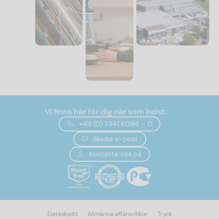
Vi finns här för dig när som helst:
+49 (0) 7941 6094 – 0
Skicka e-post
Kontakta oss på
Dataskydd
Allmänna affärsvillkor
Tryck