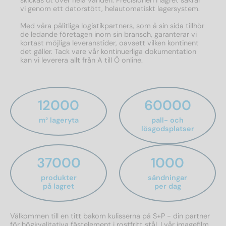
vi genom ett datorstött, helautomatiskt lagersystem.
Med våra pålitliga logistikpartners, som å sin sida tillhör
de ledande företagen inom sin bransch, garanterar vi
kortast möjliga leveranstider, oavsett vilken kontinent
det gäller. Tack vare vår kontinuerliga dokumentation
kan vi leverera allt från A till Ö online.
12000
60000
m² lageryta
pall- och
lösgodsplatser
37000
1000
produkter
sändningar
på lagret
per dag
Välkommen till en titt bakom kulisserna på S+P - din partner
för högkvalitativa fästelement i rostfritt stål. I vår imagefilm