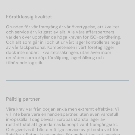
Förstklassig kvalitet
Grunden för vår framgång är vår övertygelse, att kvalitet
och service är viktigast av allt. Alla våra affärspartners
världen över uppfyller de höga kraven för ISO-certifiering.
Och allt som går in i och ut ur vårt lager kontrolleras noga
av vår fackpersonal. Kompetensen i vårt företag ligger
dock inte enbart i kvalitetssäkringen, utan även inom
områden som inköp, försäljning, lagerhållning och
tillhörande logistik.
Pålitlig partner
Våra krav var från början enkla men extremt effektiva: Vi
vill inte bara vara en handelspartner, utan även värdefull
inköpskälla! I dag bevisar Europas största lager av
rostfritt stål att grundarnas koncept varit framgångsrikt.
Och givetvis är bästa möjliga service av yttersta vikt för
Schäfer + Peters kundservice. För endast kvalitet, service