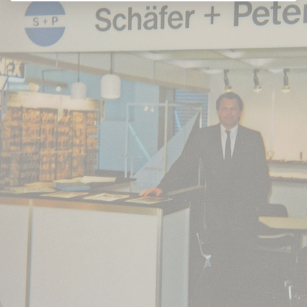
På grund av den
kraftiga
expansionen av
produktsortimentet
ökade behovet av
ytterligare
lagerutrymmen.
Därför flyttade S+P
med 20 anställda
till en närliggande
företagsbyggnad
på Stettiner Straße
i Öhringen. I takt
med att
omsättningen
ökade, ökade också
behovet av
kvalificerade
specialister. Därför
fokuserade S+P på
utbildning i ett
tidigt skede för att
särskilt utbilda
specialister för
branschens
utmaningar.
Utbildningen av
unga
yrkesverksamma
har än i dag hög