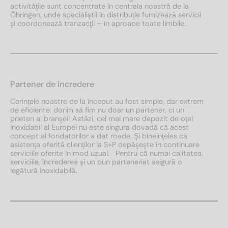
activităţile sunt concentrate în centrala noastră de la
Öhringen, unde specialiştii în distribuţie furnizează servicii
şi coordonează tranzacţii – în aproape toate limbile.
Partener de încredere
Cerințele noastre de la început au fost simple, dar extrem
de eficiente: dorim să fim nu doar un partener, ci un
prieten al branşei! Astăzi, cel mai mare depozit de oţel
inoxidabil al Europei nu este singura dovadă că acest
concept al fondatorilor a dat roade. Şi bineînţeles că
asistenţa oferită clienţilor la S+P depăşeşte în continuare
serviciile oferite în mod uzual. Pentru că numai calitatea,
serviciile, încrederea şi un bun parteneriat asigură o
legătură inoxidabilă.