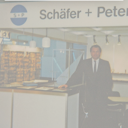
Strasse
Ca urmare a
extinderii
puternice a
gamei de
produse, a
crescut nevoia
de noi spații de
depozitare. Prin
urmare, S+P s-a
mutat cu 20 de
angajați într-o
clădire din
apropiere, în
Stettiner Straße
din Öhringen.
Odată cu
creșterea cifrei
de afaceri, a
crescut și nevoia
de specialiști
calificați. Din
acest motiv, S+P
a pus accentul
pe formare încă
de la început,
pentru a pregăti
în mod special