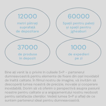
12000
60000
metri pătrați
Spații pentru paleți
suprafață
și spații pentru
de depozitare
jgheaburi
37000
1000
de produse
de expedieri
în depozit
pe zi
Bine ați venit la o privire în culisele S+P - partenerul
dumneavoastră pentru elemente de fixare din oțel inoxidabil
de înaltă calitate. În filmul nostru de imagine, vă invităm să
descoperiți lumea noastră de precizie, inovație și cooperare
inoxidabilă. Dorim să vă oferim o perspectivă asupra pasiunii
noastre pentru calitate și a angajamentului nostru neobosit
pentru satisfacția clienților. Vedeți lumea S+P și aflați de ce
suntem partenerul ideal pentru dumneavoastră.