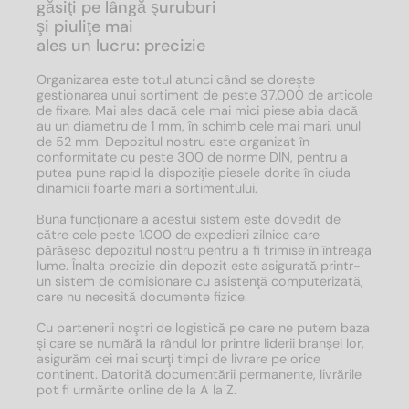
găsiţi pe lângă şuruburi
şi piuliţe mai
ales un lucru: precizie
Organizarea este totul atunci când se doreşte
gestionarea unui sortiment de peste 37.000 de articole
de fixare. Mai ales dacă cele mai mici piese abia dacă
au un diametru de 1 mm, în schimb cele mai mari, unul
de 52 mm. Depozitul nostru este organizat în
conformitate cu peste 300 de norme DIN, pentru a
putea pune rapid la dispoziţie piesele dorite în ciuda
dinamicii foarte mari a sortimentului.
Buna funcţionare a acestui sistem este dovedit de
către cele peste 1.000 de expedieri zilnice care
părăsesc depozitul nostru pentru a fi trimise în întreaga
lume. Înalta precizie din depozit este asigurată printr-
un sistem de comisionare cu asistenţă computerizată,
care nu necesită documente fizice.
Cu partenerii noştri de logistică pe care ne putem baza
şi care se numără la rândul lor printre liderii branşei lor,
asigurăm cei mai scurţi timpi de livrare pe orice
continent. Datorită documentării permanente, livrările
pot fi urmărite online de la A la Z.