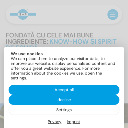
FONDATĂ CU CELE MAI BUNE
INGREDIENTE:
KNOW-HOW ŞI SPIRIT
DE ECHIPĂ.
We use cookies
We can place them to analyze our visitor data, to
Succesele deosebite necesită o scânteie iniţială.
improve our website, display personalized content and
Succesele deosebite necesită o scânteie iniţială.În
offer you a great website experience. For more
cazul firmei S+P, aceasta a fost momentul în care
information about the cookies we use, open the
Gerhard Schäfer şi Helmut Peters s-au cunoscut. Cei
settings.
doi întreprinzători au realizat repede că prin
îmbinarea forţelor lor pot realiza multe.
Accept all
decline
1986
Settings
Se mută în
Privacy
Imprint
Stettiner