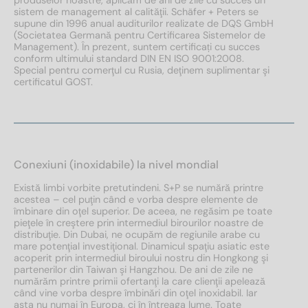
produselor noastre, aplicăm de ani de zile cu succes un
sistem de management al calităţii. Schäfer + Peters se
supune din 1996 anual auditurilor realizate de DQS GmbH
(Societatea Germană pentru Certificarea Sistemelor de
Management). În prezent, suntem certificați cu succes
conform ultimului standard DIN EN ISO 9001:2008.
Special pentru comerţul cu Rusia, deţinem suplimentar şi
certificatul GOST.
Conexiuni (inoxidabile) la nivel mondial
Există limbi vorbite pretutindeni. S+P se numără printre
acestea – cel puţin când e vorba despre elemente de
îmbinare din oţel superior. De aceea, ne regăsim pe toate
pieţele în creştere prin intermediul birourilor noastre de
distribuţie. Din Dubai, ne ocupăm de regiunile arabe cu
mare potenţial investiţional. Dinamicul spaţiu asiatic este
acoperit prin intermediul biroului nostru din Hongkong şi
partenerilor din Taiwan şi Hangzhou. De ani de zile ne
numărăm printre primii ofertanţi la care clienţii apelează
când vine vorba despre îmbinări din oţel inoxidabil. Iar
asta nu numai în Europa, ci în întreaga lume. Toate