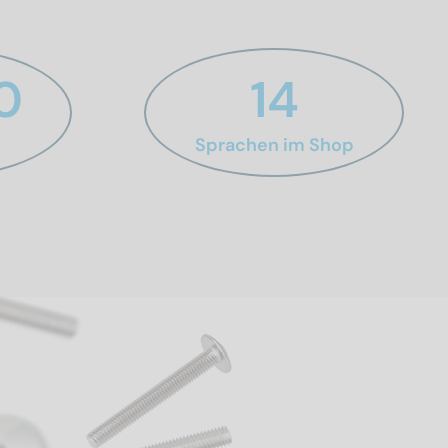
0
14
Sprachen ­im Shop