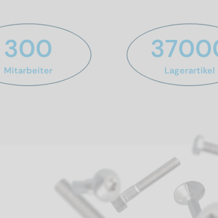
300
3700
Mitarbeiter
Lagerartikel