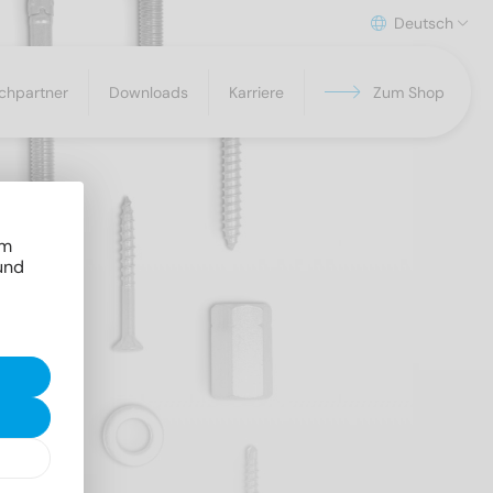
Deutsch
chpartner
Downloads
Karriere
Zum Shop
um
und