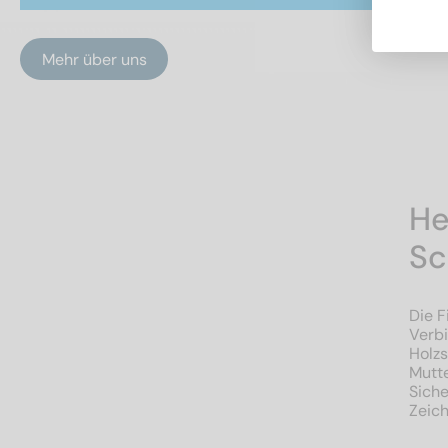
Mehr über uns
He
Sc
Die F
Verbi
Holz
Mutt
Sich
Zeich