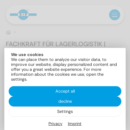
FACHKRAFT FÜR LAGERLOGISTIK |
LAGERIST (m/w/d)
We use cookies
We can place them to analyze our visitor data, to
improve our website, display personalized content and
offer you a great website experience. For more
Zur Unterstützung unseres Teams, suchen wir ab
information about the cookies we use, open the
sofort LOGISTIKMITARBEITER (m/w/d) in Vollzeit.
settings.
ÜBER UNS
Accept all
Als Spezialist im Großhandel mit
decline
Edelstahlverbindungselementen gewährleisten wir
unseren weltweiten Kunden und
Settings
Geschäftspartnern Qualität, Service und kürzeste
Lieferzeiten. In unserem Lager sind daher ein
reibungsloser Warenfluss und eine hohe
Privacy
Imprint
Verfügbarkeit unserer Produkte die oberste