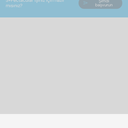
S+Pectacular işiniz için hazır
Şimdi
başvurun
mısınız?
Sizin için her zaman buradayız: